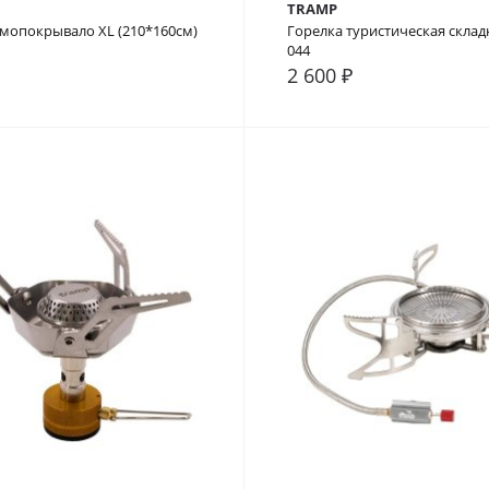
TRAMP
мопокрывало XL (210*160см)
Горелка туристическая склад
044
2 600 ₽
внение
В закладки
В сравнение