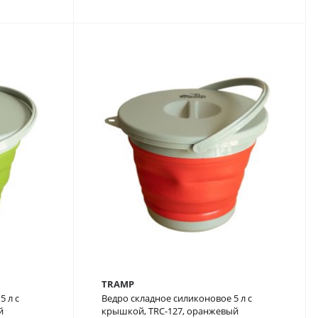
TRAMP
5 л с
Ведро складное силиконовое 5 л с
й
крышкой, TRC-127, оранжевый