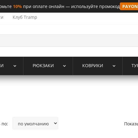
омьте
10%
при оплате онлайн — используйте промокод
PAYON
ти
Клуб Tramp
КИ
РЮКЗАКИ
КОВРИКИ
ТУ
 по:
Показ