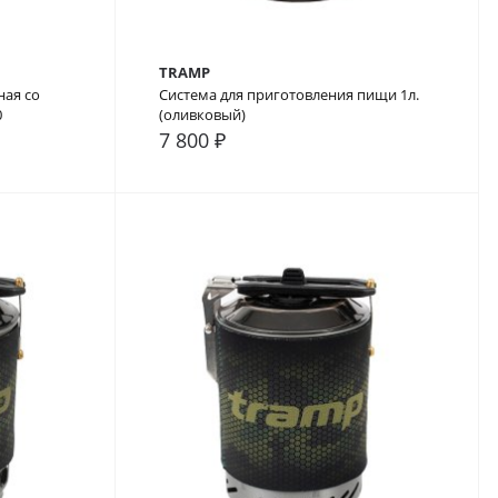
TRAMP
ная со
Система для приготовления пищи 1л.
0
(оливковый)
7 800 ₽
В закладки
В сравнение
В закладки