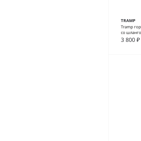
TRAMP
Tramp гор
со шланго
3 800 ₽
В сра