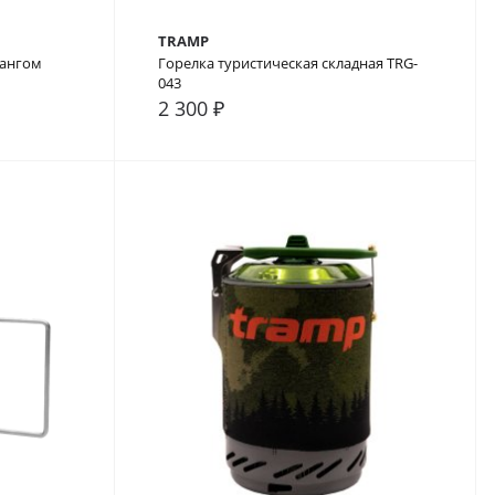
TRAMP
лангом
Горелка туристическая складная TRG-
043
2 300 ₽
В закладки
В сравнение
В закладки