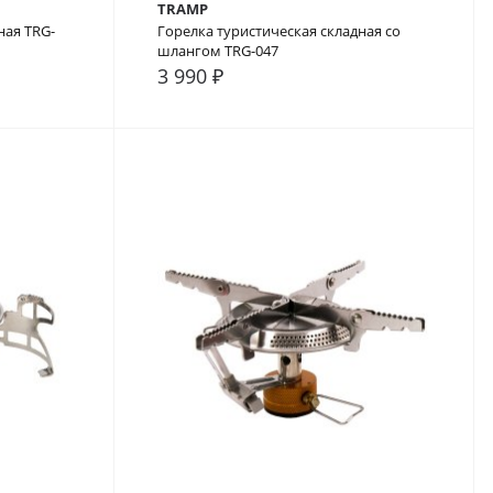
TRAMP
ная TRG-
Горелка туристическая складная со
шлангом TRG-047
3 990 ₽
В закладки
В сравнение
В закладки