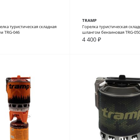
TRAMP
елка туристическая складная
Горелка туристическая склад
м TRG-046
шлангом бензиновая TRG-05
4 400 ₽
внение
В закладки
В сравнение