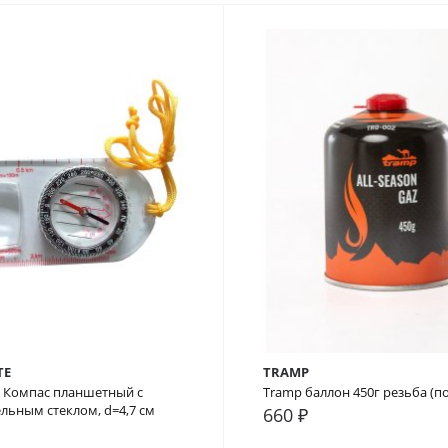
TE
TRAMP
e Компас планшетный с
Tramp баллон 450г резьба (по
льным стеклом, d=4,7 см
660 ₽
внение
В закладки
В сравнение