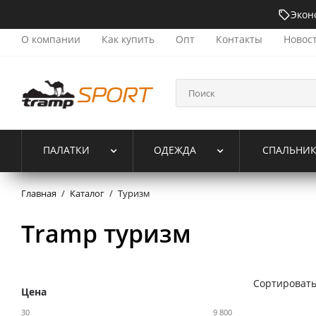
Экон
О компании
Как купить
Опт
Контакты
Новос
ПАЛАТКИ
ОДЕЖДА
СПАЛЬНИ
Главная
/
Каталог
/
Туризм
Tramp туризм
Сортировать
Цена
30
9 800