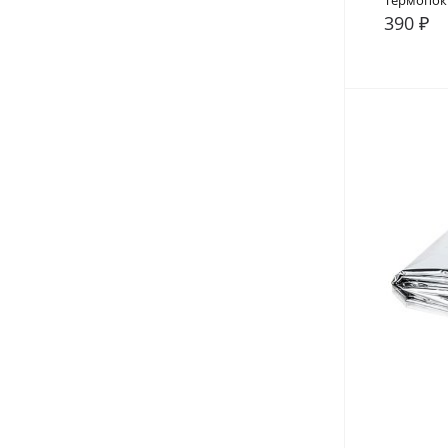
Термопок
390 ₽
В сра