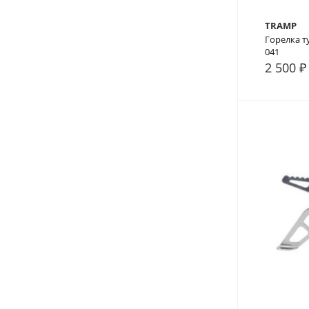
TRAMP
Горелка т
041
2 500 ₽
В сра