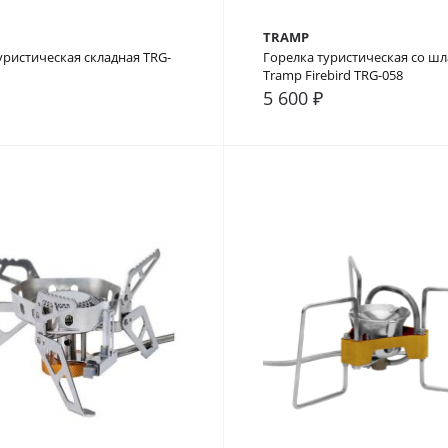
TRAMP
уристическая складная TRG-
Горелка туристическая со ш
Tramp Firebird TRG-058
5 600 ₽
внение
В закладки
В сравнение