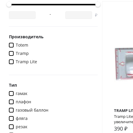
-
Производитель
Totem
Tramp
Tramp Lite
Тип
гамак
плафон
газовый баллон
TRAMP LI
Tramp Lit
фляга
увеличите
резак
390 ₽
В сра