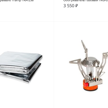
рывало Tramp TRA-238
Обогреватель газовый TRG-0
3 550 ₽
внение
В закладки
В сравнение