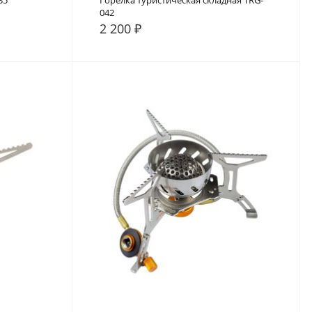
35
Горелка туристическая складная TRG-
042
2 200 ₽
В закладки
В сравнение
В закладки