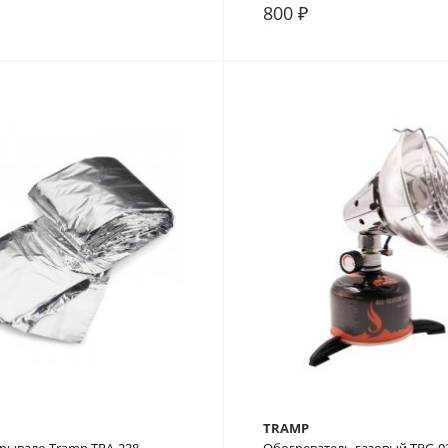
800 ₽
внение
В закладки
В сравнение
TRAMP