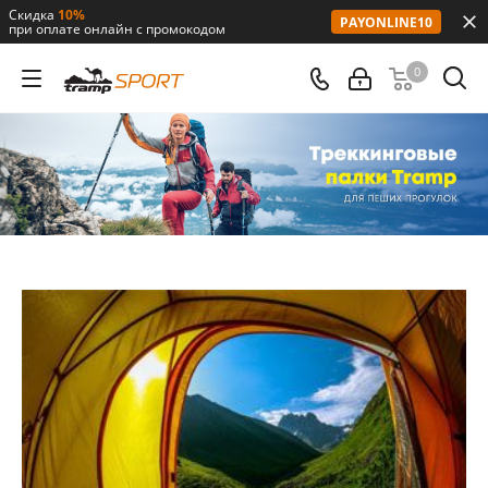
Скидка
10%
PAYONLINE10
при оплате онлайн с промокодом
0