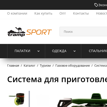
Экон
О компании
Как купить
Опт
Контакты
Новос
ПАЛАТКИ
ОДЕЖДА
СПАЛЬНИ
Главная
/
Каталог
/
Туризм
/
Газовое оборудование
/
Система
Система для приготовл