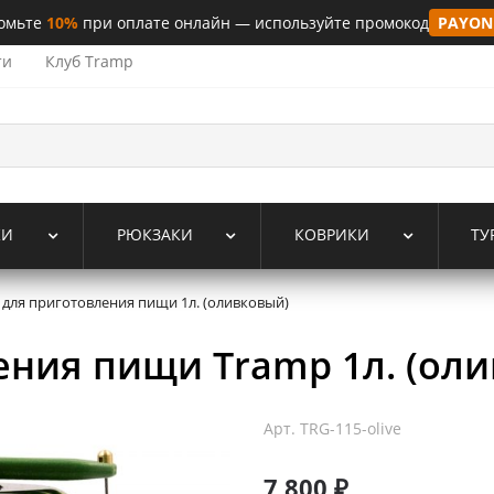
омьте
10%
при оплате онлайн — используйте промокод
PAYON
ти
Клуб Tramp
КИ
РЮКЗАКИ
КОВРИКИ
ТУ
 для приготовления пищи 1л. (оливковый)
ения пищи Tramp 1л. (ол
Арт.
TRG-115-olive
7 800 ₽