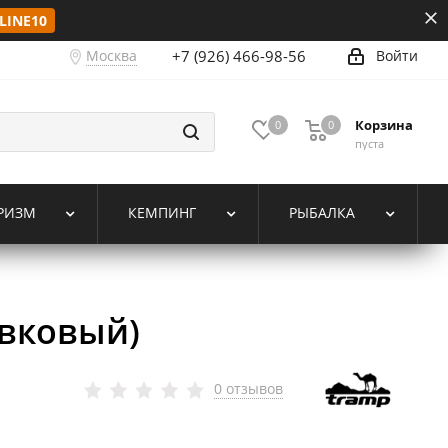
LINE10
Москва
+7 (926) 466-98-56
Войти
Корзина
0
0
пуста
РИЗМ
КЕМПИНГ
РЫБАЛКА
ивковый)
0 отзывов