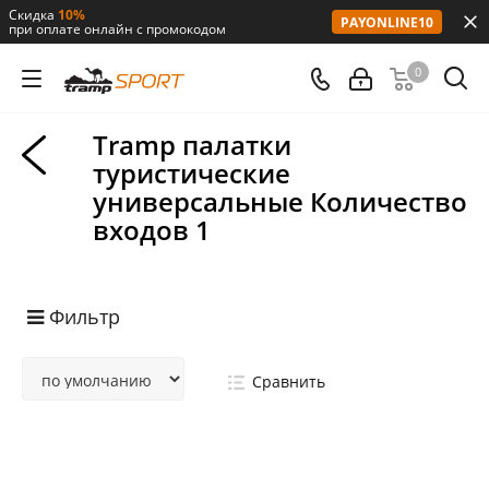
Скидка
10%
PAYONLINE10
при оплате онлайн с промокодом
0
Tramp палатки
туристические
универсальные Количество
входов 1
Фильтр
Сравнить