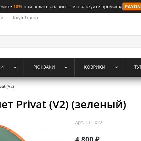
омьте
10%
при оплате онлайн — используйте промокод
PAYON
ти
Клуб Tramp
КИ
РЮКЗАКИ
КОВРИКИ
ТУ
vat (V2)
т Privat (V2) (зеленый)
Арт.
TTT-022
4 800 ₽