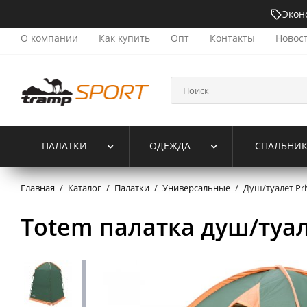
Экон
О компании
Как купить
Опт
Контакты
Новос
ПАЛАТКИ
ОДЕЖДА
СПАЛЬНИ
Главная
/
Каталог
/
Палатки
/
Универсальные
/
Душ/туалет Pri
Totem палатка душ/туале