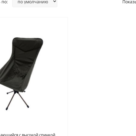
 по:
Показ
щающийся с высокой спинкой