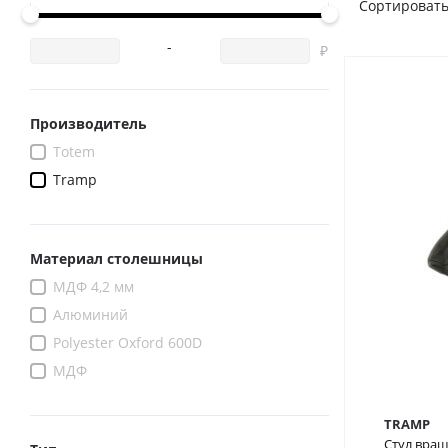
Сортировать
-
Производитель
Totem
Tramp
Материал столешницы
МДФ 4,2 мм
Алюминий
Polyester Oxford 600D
МДФ
TRAMP
Стул вра