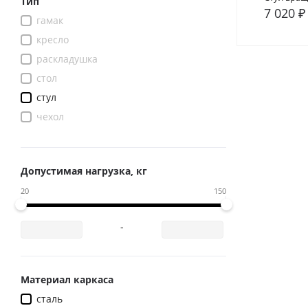
Тип
7 020 ₽
гамак
В сра
кресло
раскладушка
стол
стул
чехол
Допустимая нагрузка, кг
20
150
-
Материал каркаса
сталь