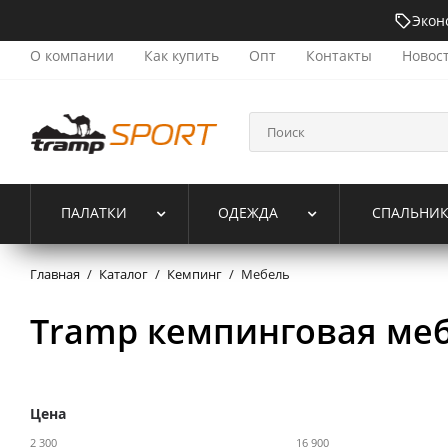
Экон
О компании
Как купить
Опт
Контакты
Новос
ПАЛАТКИ
ОДЕЖДА
СПАЛЬНИ
Главная
/
Каталог
/
Кемпинг
/
Мебель
Tramp кемпинговая ме
Цена
2 300
16 900