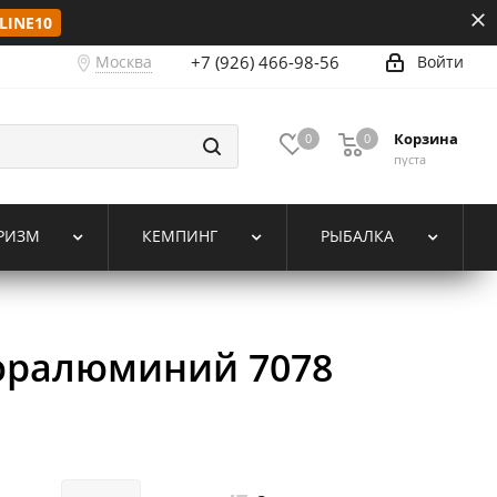
LINE10
Москва
+7 (926) 466-98-56
Войти
Корзина
0
0
пуста
РИЗМ
КЕМПИНГ
РЫБАЛКА
юралюминий 7078