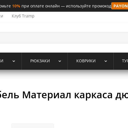
омьте
10%
при оплате онлайн — используйте промокод
PAYON
ти
Клуб Tramp
КИ
РЮКЗАКИ
КОВРИКИ
ТУ
бель Материал каркаса д