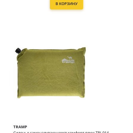
В КОРЗИНУ
TRAMP
Сиденье самонадувающееся комфорт плюс TRI-014