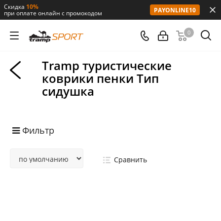
Скидка
10%
PAYONLINE10
при оплате онлайн с промокодом
0
Tramp туристические
коврики пенки Тип
сидушка
Фильтр
Сравнить