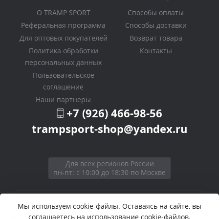
О TRAMP SPORT
Способы оплаты
Реферальная программа
Способы доставки
Для оптовых покупателей
Возврат товара
Политика обработки
Контакты
персональных данных
Пользовательское
соглашение
Наши партнеры
+7 (926) 466-98-56
trampsport-shop@yandex.ru
Для всех регионов России
пн-пт: с 10:00 до 18:30 по Москве
Мы используем cookie-файлы. Оставаясь на сайте, вы
© 2026.
«Tramp Sport»
соглашаетесь на использование cookie-файлов.