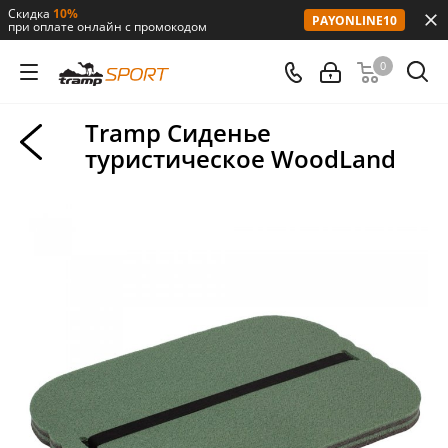
Скидка
10%
PAYONLINE10
при оплате онлайн с промокодом
0
Tramp Сиденье
туристическое WoodLand