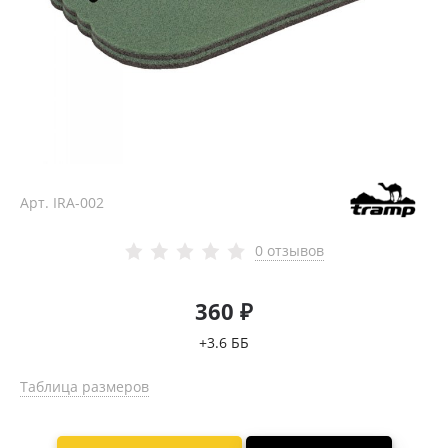
Арт.
IRA-002
0 отзывов
360 ₽
+3.6 ББ
Таблица размеров