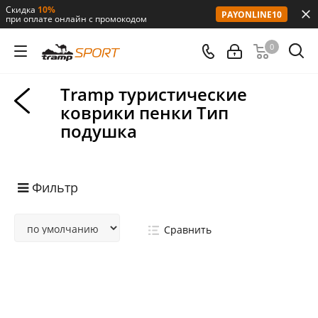
Скидка
10%
PAYONLINE10
при оплате онлайн с промокодом
0
Tramp туристические
коврики пенки Тип
подушка
Фильтр
Сравнить