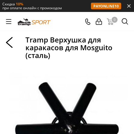
Скидка
10%
PAYONLINE10
при оплате онлайн с промокодом
0
Tramp Верхушка для
каракасов для Mosguito
(сталь)