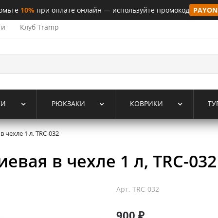
омьте
10%
при оплате онлайн — используйте промокод
PAYON
ти
Клуб Tramp
КИ
РЮКЗАКИ
КОВРИКИ
ТУ
 чехле 1 л, TRC-032
вая в чехле 1 л, TRC-032
Арт.
TRC-032
900 ₽