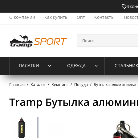
Экон
О компании
Как купить
Опт
Контакты
Новос
ПАЛАТКИ
ОДЕЖДА
СПАЛЬНИ
Главная
/
Каталог
/
Кемпинг
/
Посуда
/
Бутылка алюминиевая в
Tramp Бутылка алюминие