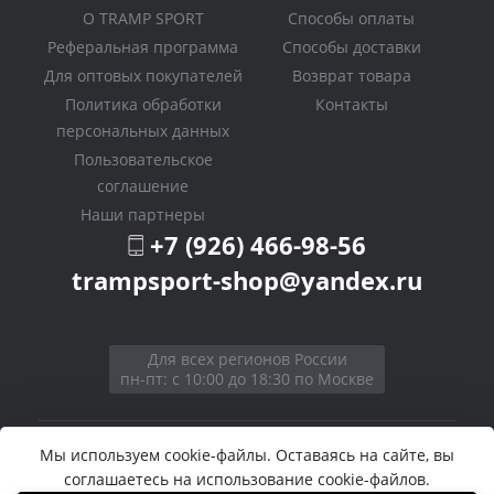
О TRAMP SPORT
Способы оплаты
Реферальная программа
Способы доставки
Для оптовых покупателей
Возврат товара
Политика обработки
Контакты
персональных данных
Пользовательское
соглашение
Наши партнеры
+7 (926) 466-98-56
trampsport-shop@yandex.ru
Для всех регионов России
пн-пт: с 10:00 до 18:30 по Москве
Мы используем cookie-файлы. Оставаясь на сайте, вы
© 2026.
«Tramp Sport»
соглашаетесь на использование cookie-файлов.