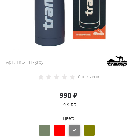
Арт.
TRC-111-grey
0 отзывов
990 ₽
+9.9 ББ
Цвет: