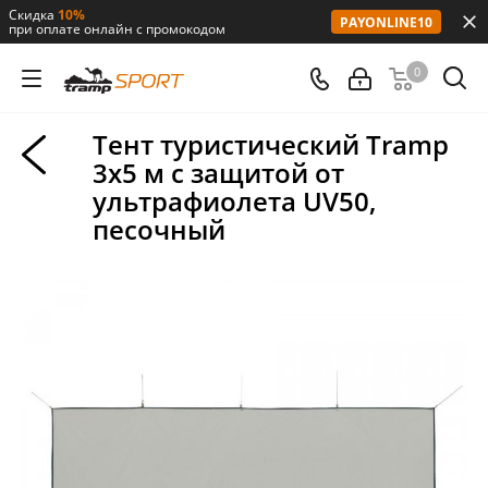
Скидка
10%
PAYONLINE10
при оплате онлайн с промокодом
0
Тент туристический Tramp
3х5 м с защитой от
ультрафиолета UV50,
песочный