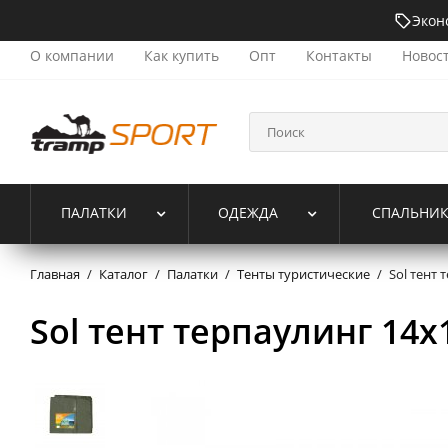
Экон
О компании
Как купить
Опт
Контакты
Новос
ПАЛАТКИ
ОДЕЖДА
СПАЛЬНИ
Главная
/
Каталог
/
Палатки
/
Тенты туристические
/
Sol тент
Sol тент терпаулинг 14x