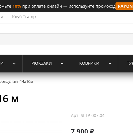
омьте
10%
при оплате онлайн — используйте промокод
PAYON
ти
Клуб Tramp
КИ
РЮКЗАКИ
КОВРИКИ
ТУ
 терпаулинг 14x16м
16 м
Арт.
SLTP-007.04
7 900 ₽