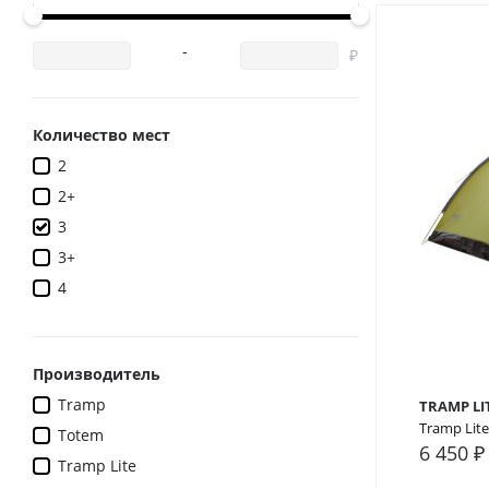
-
Количество мест
2
2+
3
3+
4
Производитель
Tramp
TRAMP LI
Tramp Lite
Totem
6 450 ₽
Tramp Lite
В сра