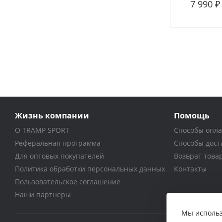
7 990 ₽
В сра
Жизнь компании
Помощь
О TRAMP SPORT
Способы опл
Реферальная программа
Способы дост
Для оптовых покупателей
Возврат това
Политика обработки персональных данных
Контакты
Пользовательское соглашение
Наши партнеры
Мы использ