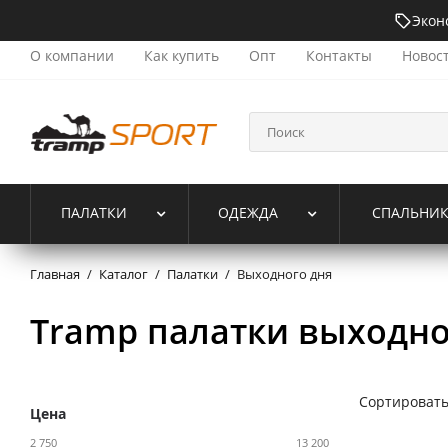
Экон
О компании
Как купить
Опт
Контакты
Новос
ПАЛАТКИ
ОДЕЖДА
СПАЛЬНИ
Главная
/
Каталог
/
Палатки
/
Выходного дня
Tramp палатки выходно
Сортировать
Цена
2 750
13 200