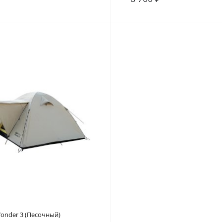
внение
В закладки
В сравнение
onder 3 (Песочный)