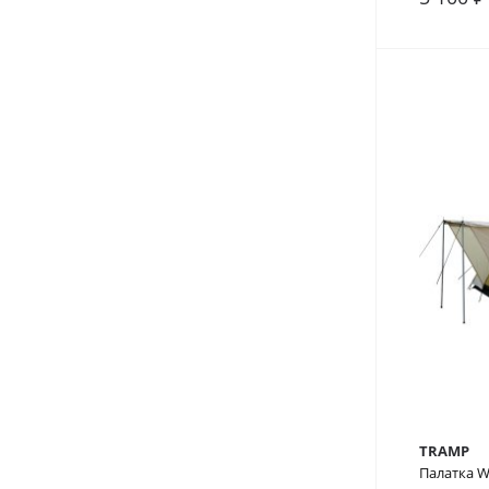
В сра
TRAMP
Палатка W