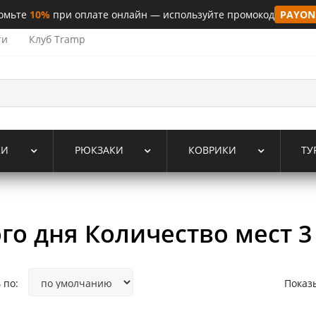
омьте
10%
при оплате онлайн — используйте промокод
PAYON
ти
Клуб Tramp
КИ
РЮКЗАКИ
КОВРИКИ
ТУ
го дня Количество мест 3
 по:
Показ