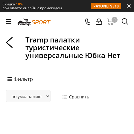
Скидка
10%
PAYONLINE10
при оплате онлайн с промокодом
0
Tramp палатки
туристические
универсальные Юбка Нет
Фильтр
Сравнить