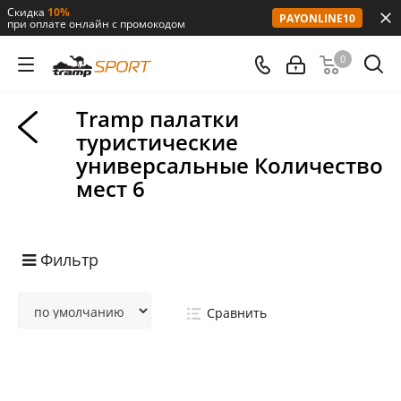
Скидка
10%
PAYONLINE10
при оплате онлайн с промокодом
0
Tramp палатки
туристические
универсальные Количество
мест 6
Фильтр
Сравнить