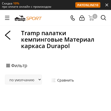
Скидка
10%
PAYONLINE10
при оплате онлайн с промокодом
0
Tramp палатки
кемпинговые Материал
каркаса Durapol
Фильтр
Сравнить