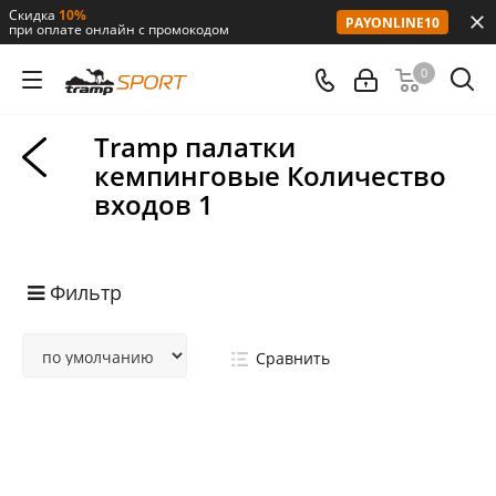
Скидка
10%
PAYONLINE10
при оплате онлайн с промокодом
0
Tramp палатки
кемпинговые Количество
входов 1
Фильтр
Сравнить