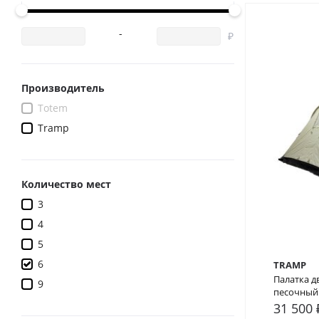
-
Производитель
Totem
Tramp
Количество мест
3
4
5
6
TRAMP
Палатка д
9
песочный
31 500 
В сра