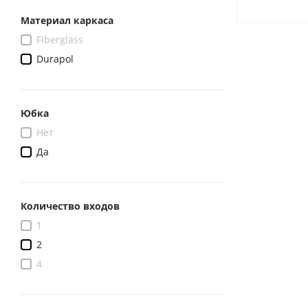
Материал каркаса
Fiberglass
Durapol
Юбка
Нет
Да
Количество входов
1
2
4