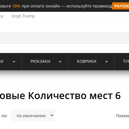
омьте
10%
при оплате онлайн — используйте промокод
PAYON
ти
Клуб Tramp
КИ
РЮКЗАКИ
КОВРИКИ
ТУ
овые Количество мест 6
 по:
Показ