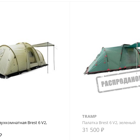
TRAMP
вухкомнатная Brest 6 V2,
Палатка Brest 6 V2, зеленый
31 500 ₽
₽
внение
В закладки