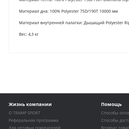
Материал дна: 100% Polyester 75D/190T 10000 мм
Материал внутренней палатки: Дышащий Polyester R
Вес: 4,3 кг
Жизнь компании
Помощь
О TRAMP SPORT
Способы опл
Реферальная программа
Способы дост
Для оптовых покупателей
Возврат това