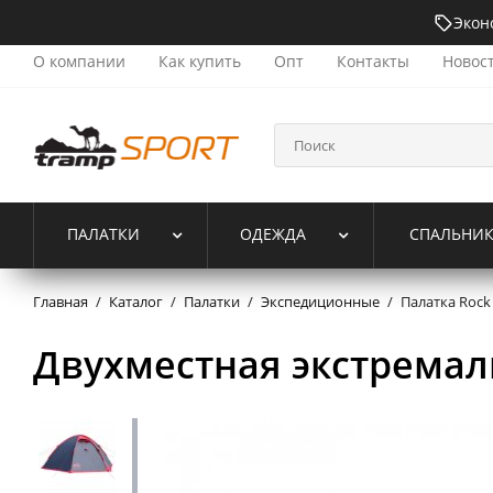
Экон
О компании
Как купить
Опт
Контакты
Новос
ПАЛАТКИ
ОДЕЖДА
СПАЛЬНИ
Главная
/
Каталог
/
Палатки
/
Экспедиционные
/
Палатка Rock 
Двухместная экстремаль