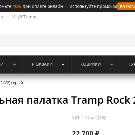
омьте
10%
при оплате онлайн — используйте промокод
PAYON
ти
Клуб Tramp
КИ
РЮКЗАКИ
КОВРИКИ
ТУ
2 (V2) серый
ная палатка Tramp Rock 2
Арт.
TRT-27-grey
22 700 ₽