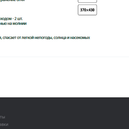
аты
авки