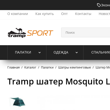
Экон
О компании
Как купить
Опт
Контакты
Новос
ПАЛАТКИ
ОДЕЖДА
СПАЛЬНИ
Главная
/
Каталог
/
Палатки
/
Шатры кемпинговые
/
Шатер Mo
Tramp шатер Mosquito L