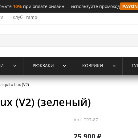
омьте
10%
при оплате онлайн — используйте промокод
PAYON
ти
Клуб Tramp
КИ
РЮКЗАКИ
КОВРИКИ
ТУ
squito Lux (V2)
ux (V2) (зеленый)
Арт.
TRT-87
25 900 ₽