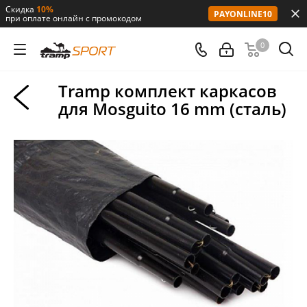
Скидка
10%
PAYONLINE10
при оплате онлайн с промокодом
0
Tramp комплект каркасов
для Mosguito 16 mm (сталь)