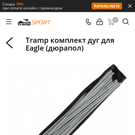
Скидка
10%
PAYONLINE10
при оплате онлайн с промокодом
0
Tramp комплект дуг для
Eagle (дюрапол)