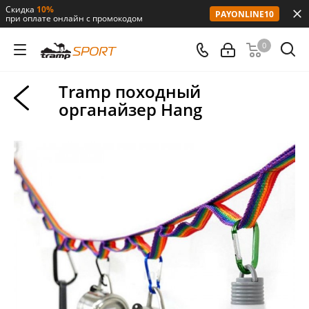
Скидка
10%
PAYONLINE10
при оплате онлайн с промокодом
0
Tramp походный
органайзер Hang