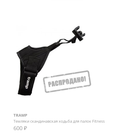
TRAMP
Темляки скандинавская ходьба для палок Fitness
600 ₽