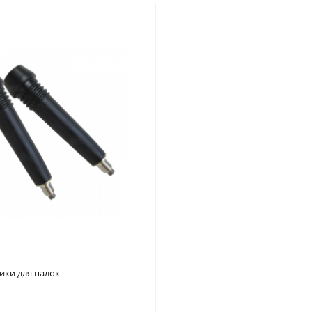
ки для палок
внение
В закладки