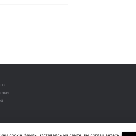
аты
авки
ра
уем cookie-файлы. Оставаясь на сайте, вы соглашаетесь