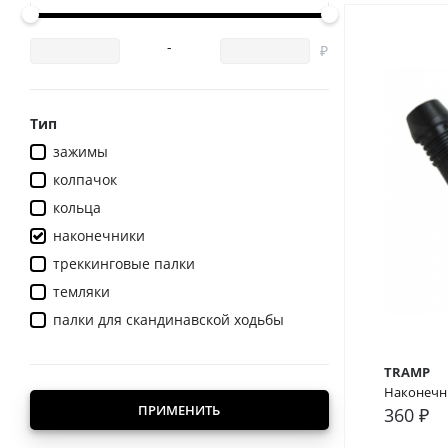
-
Тип
зажимы
колпачок
кольца
наконечники
треккинговые палки
темляки
палки для скандинавской ходьбы
TRAMP
Наконечни
ПРИМЕНИТЬ
360 ₽
В сра