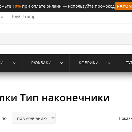
омьте
10%
при оплате онлайн — используйте промокод
PAYON
ти
Клуб Tramp
КИ
РЮКЗАКИ
КОВРИКИ
ТУ
лки Тип наконечники
 по:
Показ