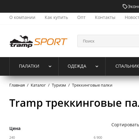
Экон
О компании
Как купить
Опт
Контакты
Новос
ПАЛАТКИ
ОДЕЖДА
СПАЛЬНИ
Главная
/
Каталог
/
Туризм
/
Треккинговые палки
Tramp треккинговые па
Сортировать
Цена
240
6 900