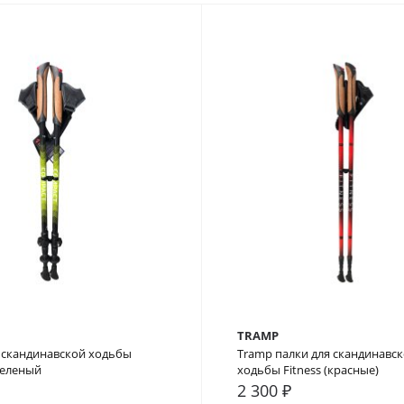
TRAMP
 скандинавской ходьбы
Tramp палки для скандинавс
зеленый
ходьбы Fitness (красные)
2 300 ₽
внение
В закладки
В сравнение