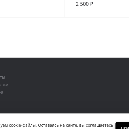
2 500 ₽
внение
В закладки
В сравнение
аты
авки
ра
уем cookie-файлы. Оставаясь на сайте, вы соглашаетесь
ПРИ