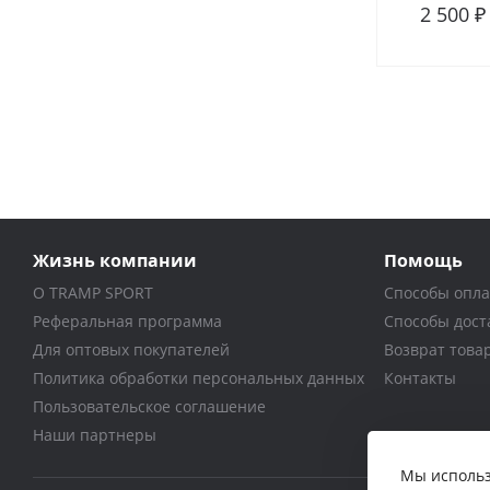
2 500 ₽
В сра
Жизнь компании
Помощь
О TRAMP SPORT
Способы опл
Реферальная программа
Способы дост
Для оптовых покупателей
Возврат това
Политика обработки персональных данных
Контакты
Пользовательское соглашение
Наши партнеры
Мы использ