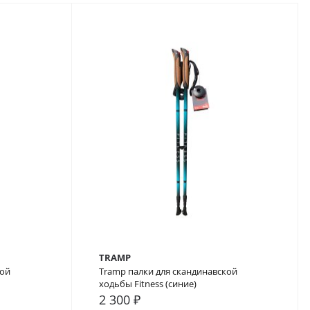
TRAMP
кой
Tramp палки для скандинавской
ходьбы Fitness (синие)
2 300 ₽
В закладки
В сравнение
В закладки