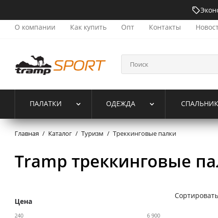
Экон
О компании
Как купить
Опт
Контакты
Новос
ПАЛАТКИ
ОДЕЖДА
СПАЛЬНИ
Главная
/
Каталог
/
Туризм
/
Треккинговые палки
Tramp треккинговые па
Сортировать
Цена
240
6 900