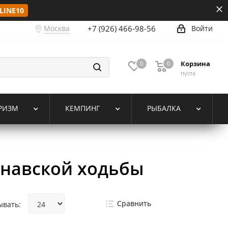
LINE10
Москва
+7 (926) 466-98-56
Войти
Корзина
0
0
пуста
РИЗМ
КЕМПИНГ
РЫБАЛКА
инавской ходьбы
Сравнить
ывать: