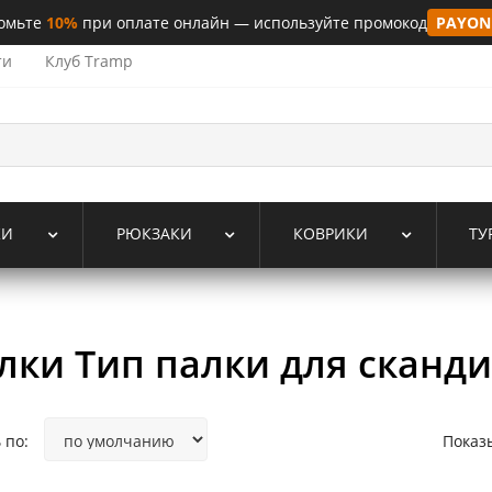
омьте
10%
при оплате онлайн — используйте промокод
PAYON
ти
Клуб Tramp
КИ
РЮКЗАКИ
КОВРИКИ
ТУ
лки Тип палки для сканд
 по:
Показ