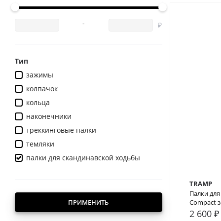
-
Тип
зажимы
колпачок
кольца
наконечники
треккинговые палки
темляки
палки для скандинавской ходьбы
TRAMP
Палки для
ПРИМЕНИТЬ
Compact 
2 600 ₽
В сра