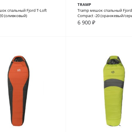
TRAMP
ок спальный Fjord T-Loft
Tramp мешок спальный Fjord 
20 (оливковый)
Compact -20 (оранжевый/сер
6 900 ₽
внение
В закладки
В сравнение