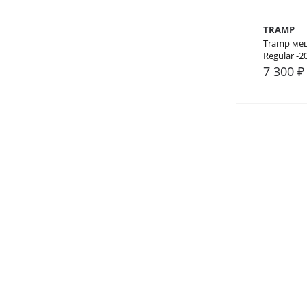
TRAMP
Tramp меш
Regular -2
7 300 ₽
В сра