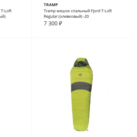
TRAMP
T-Loft
Tramp мешок спальный Fjord T-Loft
ый)
Regular (оливковый) -20
7 300 ₽
В закладки
В сравнение
В закладки