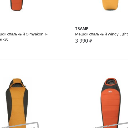
TRAMP
шок спальный Oimyakon T-
Мешок спальный Windy Light
r -30
3 990 ₽
внение
В закладки
В сравнение