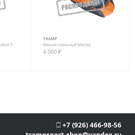
TRAMP
akon T-
Мешок спальный Mersey
4 000 ₽
В закладки
В сравнение
В закладки
+7 (926) 466-98-56
trampsport-shop@yandex.ru