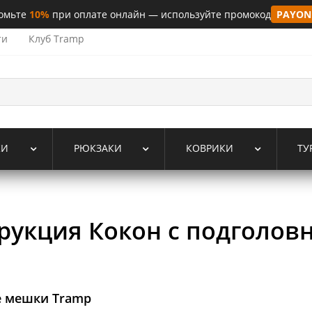
омьте
10%
при оплате онлайн — используйте промокод
PAYON
ти
Клуб Tramp
КИ
РЮКЗАКИ
КОВРИКИ
ТУ
рукция Кокон с подголов
 мешки Tramp