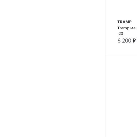
TRAMP
Tramp меш
-20
6 200 ₽
В сра