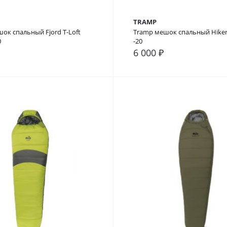
TRAMP
ок спальный Fjord T-Loft
Tramp мешок спальный Hike
0
-20
6 000 ₽
внение
В закладки
В сравнение