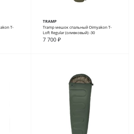
TRAMP
akon T-
Tramp мешок спальный Oimyakon T-
Loft Regular (оливковый) -30
7 700 ₽
В закладки
В сравнение
В закладки