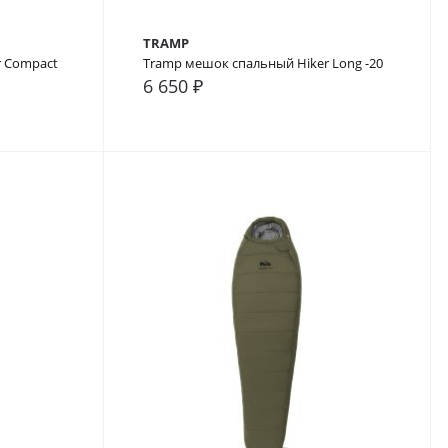
TRAMP
r Compact
Tramp мешок спальный Hiker Long -20
6 650 ₽
В закладки
В сравнение
В закладки