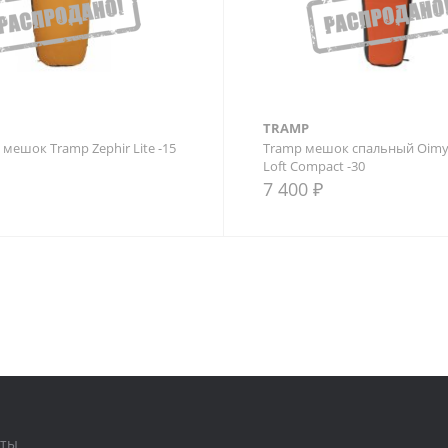
TRAMP
мешок Tramp Zephir Lite -15
Tramp мешок спальный Oimy
Loft Compact -30
7 400 ₽
внение
В закладки
В сравнение
аты