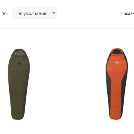
 по:
Показ