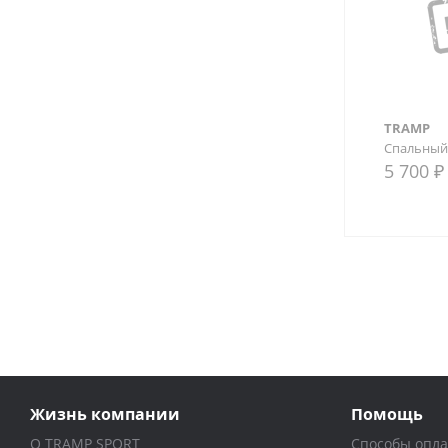
TRAMP
Спальный 
5 700 ₽
В сра
Жизнь компании
Помощь
О TRAMP SPORT
Способы опл