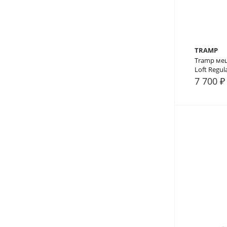
TRAMP
Tramp ме
Loft Regula
7 700 ₽
В сра