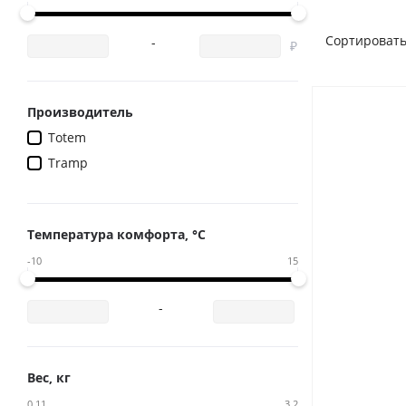
Сортировать
-
Производитель
Totem
Tramp
Температура комфорта, °С
-10
15
-
Вес, кг
0.11
3.2