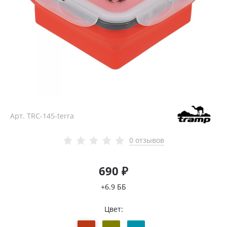
Арт.
TRC-145-terra
0 отзывов
690 ₽
+6.9 ББ
Цвет: