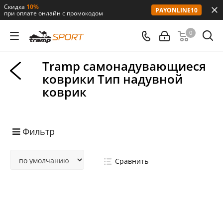
Скидка
10%
PAYONLINE10
при оплате онлайн с промокодом
0
Tramp самонадувающиеся
коврики Тип надувной
коврик
Фильтр
Сравнить