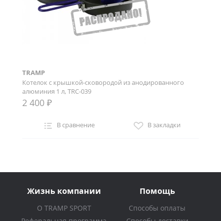
TRAMP
Котелок с крышкой-сковородой из анодированного
алюминия 1 л, TRC-039
2 400 ₽
В сравнение
В закладки
Жизнь компании
Помощь
О TRAMP SPORT
Способы оплаты
Реферальная программа
Способы доставки