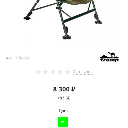
Арт.
TRF-042
0 отзывов
8 300 ₽
+83 ББ
Цвет: