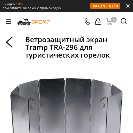
Скидка
10%
PAYONLINE10
при оплате онлайн с промокодом
0
Ветрозащитный экран
Tramp TRA-296 для
туристических горелок