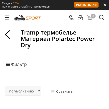
Скидка
10%
PAYONLINE10
при оплате онлайн с промокодом
0
Tramp термобелье
Материал Polartec Power
Dry
Фильтр
Сравнить