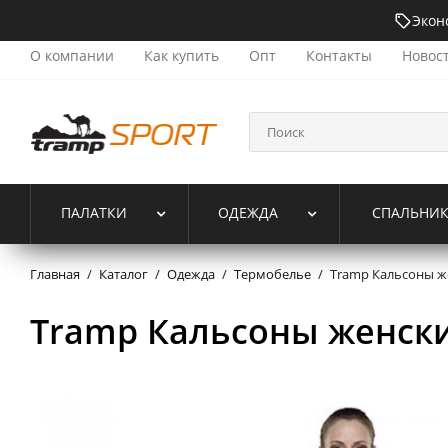
Экон
О компании
Как купить
Опт
Контакты
Новос
ПАЛАТКИ
ОДЕЖДА
СПАЛЬНИ
Главная
/
Каталог
/
Одежда
/
Термобелье
/
Tramp Кальсоны же
Tramp Кальсоны женски