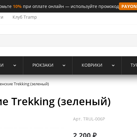
омьте
10%
при оплате онлайн — используйте промокод
PAYON
ти
Клуб Tramp
КИ
РЮКЗАКИ
КОВРИКИ
ТУ
нские Trekking (зеленый)
е Trekking (зеленый)
Арт.
TRUL-006P
2 200 ₽