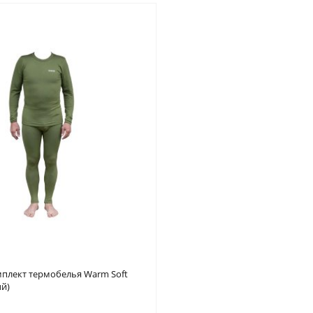
плект термобелья Warm Soft
й)
внение
В закладки