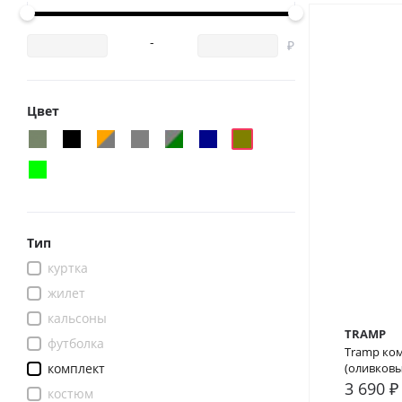
-
Цвет
Тип
куртка
жилет
кальсоны
TRAMP
футболка
Tramp ком
комплект
(оливковы
3 690 ₽
костюм
В сра