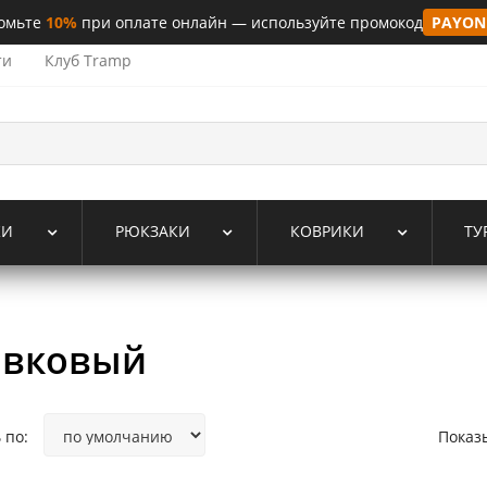
омьте
10%
при оплате онлайн — используйте промокод
PAYON
ти
Клуб Tramp
КИ
РЮКЗАКИ
КОВРИКИ
ТУ
ивковый
 по:
Показ