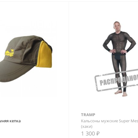
TRAMP
мняя кепка
Кальсоны мужские Super Mes
(хаки)
1 300 ₽
внение
В закладки