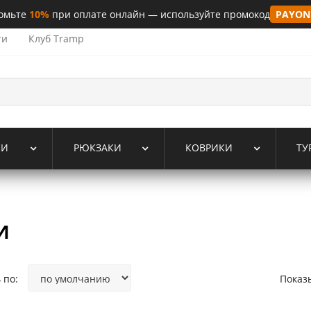
омьте
10%
при оплате онлайн — используйте промокод
PAYON
ти
Клуб Tramp
КИ
РЮКЗАКИ
КОВРИКИ
ТУ
и
 по:
Показ