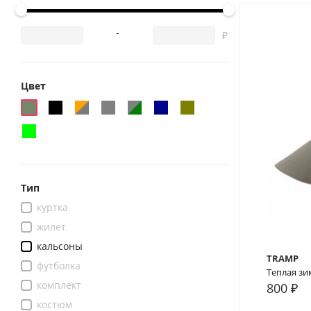
-
Цвет
Тип
куртка
жилет
кальсоны
TRAMP
футболка
Теплая зи
комплект
800 ₽
костюм
В сра